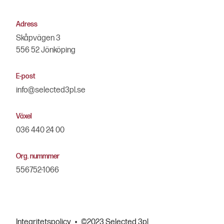
Adress
Skåpvägen 3
556 52 Jönköping
E-post
info@selected3pl.se
Växel
036 440 24 00
Org. nummmer
556752-1066
Integritetspolicy
©2023 Selected 3pl