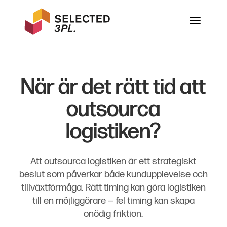
Skräddarsytt för dig
Tredjepartslogistik
Selected 3PL
Vi är din logistikavdelning
Övriga logistiktjänster
Kärnvärden
När är det rätt tid att
Referenser
Hållbar 3PL
outsourca
Vår anläggning
logistiken?
Nyheter
Att outsourca logistiken är ett strategiskt
beslut som påverkar både kundupplevelse och
tillväxtförmåga. Rätt timing kan göra logistiken
till en möjliggörare — fel timing kan skapa
onödig friktion.